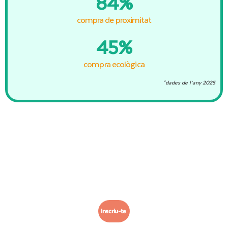
85
%
compra de proximitat
45
%
compra ecològica
*dades de l’any 2025
+ info sobre els menjadors escolars
Inscriu-te