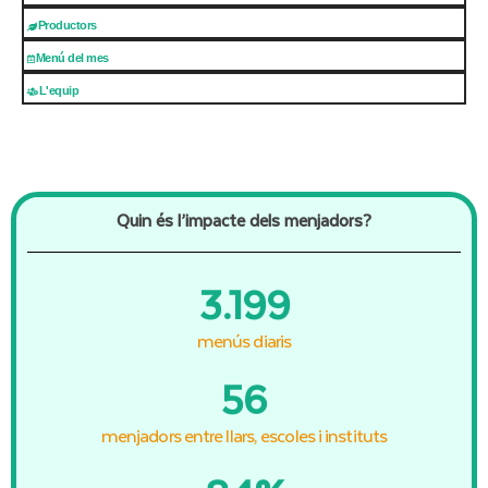
Productors
Menú del mes
L'equip
Quin és l’impacte dels menjadors?
3.200
menús diaris
57
menjadors entre llars, escoles i instituts