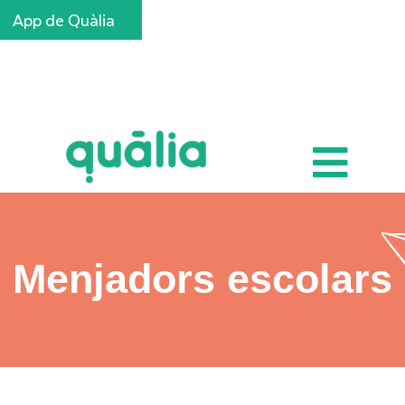
App de Quàlia
Inscripcions
Menjadors escolars