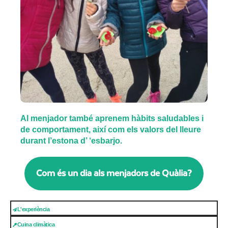
Al menjador també aprenem hàbits saludables i
de comportament, així com els valors del lleure
durant l’estona d’ ‘esbarjo.
Com és un dia als menjadors de Quàlia?
L'experiència
Cuina climàtica