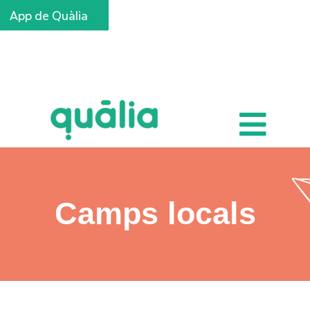
App de Quàlia
Inscripcions
Camps locals