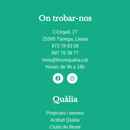
On trobar-nos
C/Urgell, 27
25300 Tàrrega, Lleida
973 78 83 09
687 76 38 77
hola@lleurequalia.cat
Horari: de 9h a 18h
Quàlia
Projectes i serveis
Actitud Quàlia
Clubs de lleure