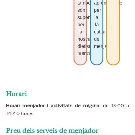
també
aprenentatge
són
per
supervisats
a
per
la
la
cultura
nostra
del
dietista-
menjar.
nutricionista.
Horari​
Horari menjador i activitats de migdia
: de 13:00 a
14:40 hores
Preu dels serveis de menjador​