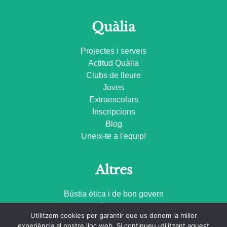
Quàlia
Projectes i serveis
Actitud Quàlia
Clubs de lleure
Joves
Extraescolars
Inscripcions
Blog
Uneix-te a l'equip!
Altres
Bústia ètica i de bon govern
Compromís d’Accessibilitat
Utilitzem cookies per garantir que us donem la millor
Politica de privacitat
experiència al nostre lloc web. Si continueu utilitzant aquest