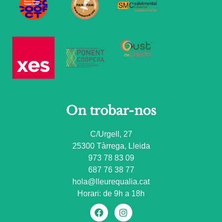
On trobar-nos
C/Urgell, 27
25300 Tàrrega, Lleida
973 78 83 09
687 76 38 77
hola@lleurequalia.cat
Horari: de 9h a 18h