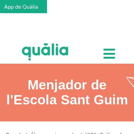
App de Quàlia
Inscripcions
Menjador de
l'Escola Sant Guim