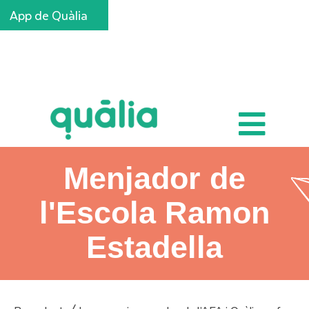
App de Quàlia
Inscripcions
Menjador de
l'Escola Ramon
Estadella