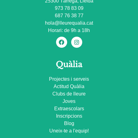
25300 Tàrrega, Lleida
973 78 83 09
687 76 38 77
hola@lleurequalia.cat
Horari: de 9h a 18h
Quàlia
Projectes i serveis
Actitud Quàlia
Clubs de lleure
Joves
Extraescolars
Inscripcions
Blog
Uneix-te a l'equip!