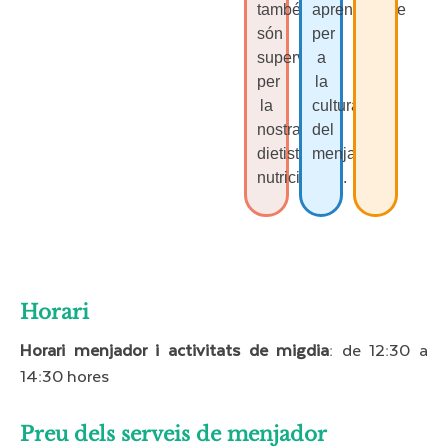
també
aprenentatge
són
per
supervisats
a
per
la
la
cultura
nostra
del
dietista-
menjar.
nutricionista.
Horari​
Horari menjador i activitats de migdia
: de 12:30 a
14:30 hores
Preu dels serveis de menjador​