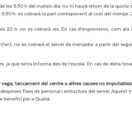
 de les 9.30 h del mateix dia: no hi haurà retorn de la quota d
 9.30 h: es cobrarà la part corresponent al cost del menjar, 2
les 20 h: no es cobrarà res. En cas d’imprevistos, com ara
nfant, no es cobrarà el servei de menjador a partir del sego
es, ja que se’ns informa des de l’escola. En cas de dieta tova
r vaga, tancament del centre o altres causes no imputables
s despeses fixes de personal i estructura del servei. Aquest
e benefici per a Quàlia.