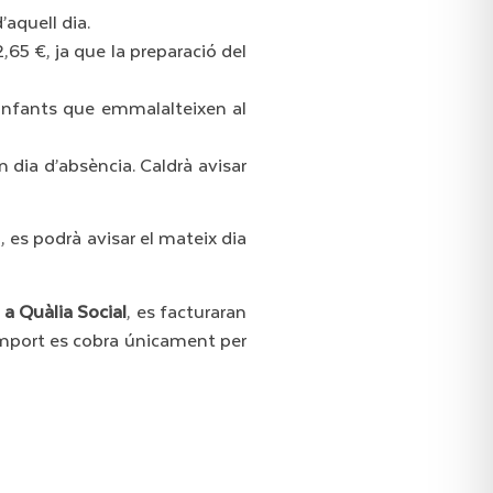
’aquell dia.
,65 €, ja que la preparació del
 infants que emmalalteixen al
n dia d’absència. Caldrà avisar
, es podrà avisar el mateix dia
 a Quàlia Social
, es facturaran
 import es cobra únicament per