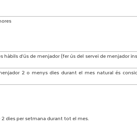
hores
bils d’ús de menjador (fer ús del servei de menjador inscri
enjador 2 o menys dies durant el mes natural és consid
e 2 dies per setmana durant tot el mes.