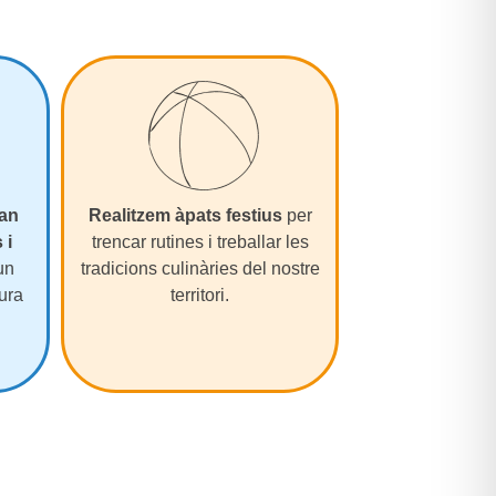
van
Realitzem àpats festius
per
 i
trencar rutines i treballar les
un
tradicions culinàries del nostre
tura
territori.