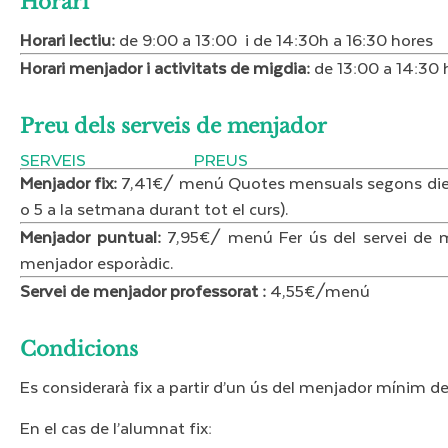
Horari​
Horari lectiu:
de 9:00 a 13:00 i de 14:30h a 16:30 hores
Horari menjador i activitats de migdia:
de 13:00 a 14:30 
Preu dels serveis de menjador​
SERVEIS PREUS
Menjador fix:
7,41€/ menú Quotes mensuals segons dies hà
o 5 a la setmana durant tot el curs).
Menjador puntual:
7,95€/ menú Fer ús del servei de m
menjador esporàdic.
Servei de menjador professorat :
4,55€/menú
Condicions​
Es considerarà fix a partir d’un ús del menjador mínim d
En el cas de l’alumnat fix: