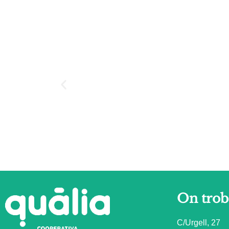
On trob
C/Urgell, 27