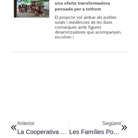
una oferta transformadora
pensada per a tothom
El projecte vol arribar als pobles
rurals i residències de les dues
comarques amb figures
dinamitzadores que acompanyen,
escolten i
Anterior
Següent
La Cooperativa Quàlia Signa Un Conveni Amb Les Productores De BioPonent Per Proveïr De Fruita I Verdura Ecològica I De Temporada Tots Els Seus Menjadors Escolars, La Majoria Rurals
Les Famílies Posen Un Notable Alt Als Serveis De Quàlia: Acollides, Extraescolars I Menjador Superen El 8,5 De Mitjana