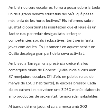
Amb el nou curs escolar es torna a posar sobre la taula
un dels grans debats educatius del país: què passa
més enllà de les hores lectives? Els informes sobre
igualtat d’oportunitats insisteixen que el lleure és un
factor clau per reduir desigualtats i reforçar
competències socials i educatives, tant per infants,
joves com adults. És justament en aquest sentit on
Quàlia desplega gran part de la seva activitat.
Amb seu a Tàrrega i una presència creixent a les
comarques rurals de Ponent, Quàlia inicia el curs amb
37
menjadors escolars
(21 d’ells en pobles rurals de
menys de 1.500 habitants), 16 escoles bressol. Cada
dia es cuinen i es serveixen uns 3.260 menús elaborats
amb productes de proximitat, temporada i saludables.
Al banda del menjador, el curs arrenca amb 202