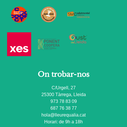
On trobar-nos
C/Urgell, 27
25300 Tàrrega, Lleida
973 78 83 09
687 76 38 77
hola@lleurequalia.cat
Horari: de 9h a 18h