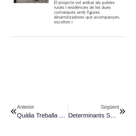
El projecte vol arribar als pobles
rurals i residències de les dues
comarques amb figures
dinamitzadores que acompanyen,
escolten i
Anterior
Següent
Quàlia Treballa Per Evitar El Malbaratament Alimentari En Menjadors Escolars
Determinants Socials En La Salut Mental