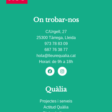
On trobar-nos
C/Urgell, 27
25300 Tàrrega, Lleida
973 78 83 09
687 76 38 77
hola@lleurequalia.cat
Horari: de 9h a 18h
Quàlia
Projectes i serveis
Actitud Quàlia