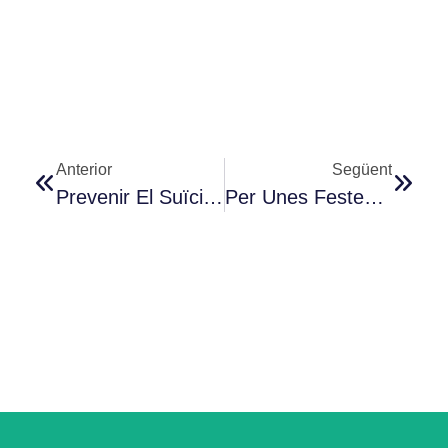
Anterior
Següent
Prevenir El Suïcidi Exigeix Protegir La Vida
Per Unes Festes D’hivern Saludables