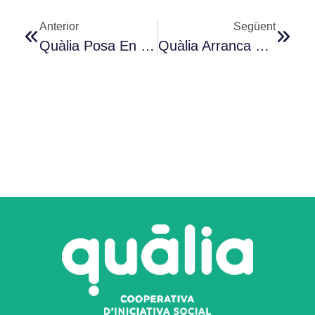
Anterior
Següent
Quàlia Posa En Marxa El Projecte EnBelliment Per Combatre La Soledat No Desitjada De Les Persones Grans A L’Urgell I La Segarra
Quàlia Arranca L’estiu 2026 Amb Una Oferta Transformadora Pensada Per A Tothom