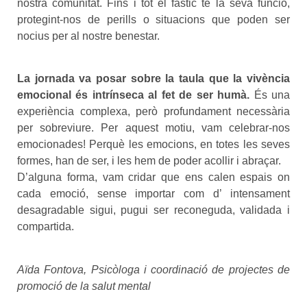
nostra comunitat. Fins i tot el fàstic té la seva funció,
protegint-nos de perills o situacions que poden ser
nocius per al nostre benestar.
La jornada va posar sobre la taula que la vivència
emocional és intrínseca al fet de ser humà.
És una
experiència complexa, però profundament necessària
per sobreviure. Per aquest motiu, vam celebrar-nos
emocionades! Perquè les emocions, en totes les seves
formes, han de ser, i les hem de poder acollir i abraçar.
D’alguna forma, vam cridar que ens calen espais on
cada emoció, sense importar com d’ intensament
desagradable sigui, pugui ser reconeguda, validada i
compartida.
Aïda Fontova, Psicòloga i coordinació de projectes de
promoció de la salut mental