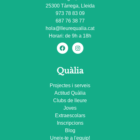
25300 Tàrrega, Lleida
973 78 83 09
687 76 38 77
hola@lleurequalia.cat
Horari: de 9h a 18h
Quàlia
Projectes i serveis
Actitud Quàlia
Clubs de lleure
Joves
Extraescolars
Inscripcions
Blog
Uneix-te a l'equip!