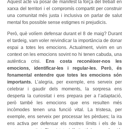
Aquest acte va posar de manifest la força del treball en
xarxa del territori i el compromís compartit per construir
una comunitat més justa i inclusiva on parlar de salut
mental fos possible sense estigmes ni prejudicis.
Però, què volíem defensar durant el 8 de maig? Durant
el tardeig, vam voler reivindicar la importància de donar
espai a totes les emocions. Actualment, vivim en un
context on les emocions sovint no hi tenen cabuda, una
autèntica crisi.
Ens costa reconèixer-nos les
emocions, identificar-les i regular-les. Però, és
fonamental entendre que totes les emocions són
importants.
L’alegria, per exemple, ens serveix per
celebrar i gaudir dels moments, la sorpresa ens
desperta la curiositat i ens prepara per a l’adaptació,
però també les emocions que ens resulten més
incòmodes tenen una funció vital. La tristesa, per
exemple, ens serveix per processar les pèrdues; la ira
ens activa per defensar els nostres límits i els de la