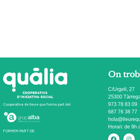
On trob
C/Urgell, 27
25300 Tàrrega
Cooperativa de lleure que forma part del:
973 78 83 09
687 76 38 77
hola@lleurequ
Horari: de 9h 
FORMEM PART DE: