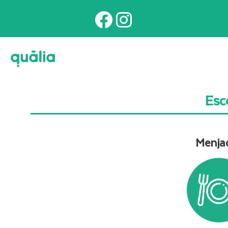
Esco
Menja