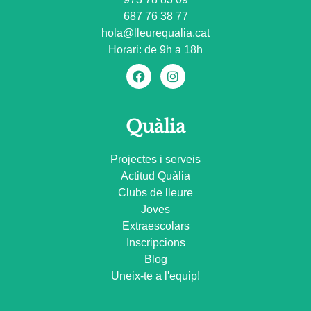
687 76 38 77
hola@lleurequalia.cat
Horari: de 9h a 18h
Quàlia
Projectes i serveis
Actitud Quàlia
Clubs de lleure
Joves
Extraescolars
Inscripcions
Blog
Uneix-te a l'equip!