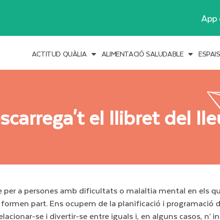
App 
ACTITUD QUÀLIA
ALIMENTACIÓ SALUDABLE
ESPAI
carrega't el llibret del ll
 per a persones amb dificultats o malaltia mental en els que
en formen part. Ens ocupem de la planificació i programació d
ionar-se i divertir-se entre iguals i, en alguns casos, n’ in