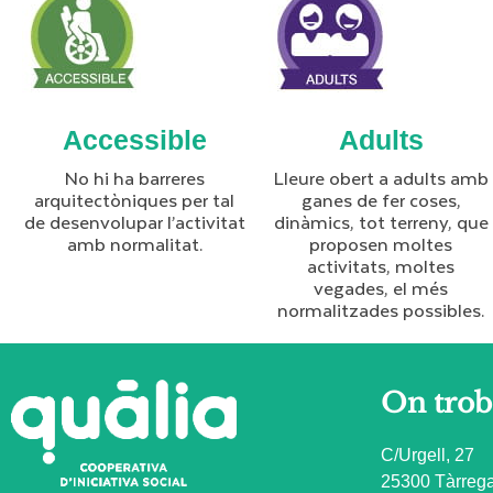
Accessible
Adults
No hi ha barreres
Lleure obert a adults amb
arquitectòniques per tal
ganes de fer coses,
de desenvolupar l’activitat
dinàmics, tot terreny, que
amb normalitat.
proposen moltes
activitats, moltes
vegades, el més
normalitzades possibles.
On trob
C/Urgell, 27
25300 Tàrrega