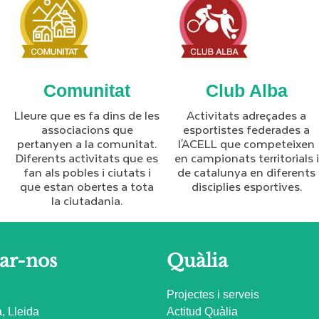
Comunitat
Club Alba
Lleure que es fa dins de les
Activitats adreçades a
associacions que
esportistes federades a
pertanyen a la comunitat.
l'ACELL que competeixen
Diferents activitats que es
en campionats territorials i
fan als pobles i ciutats i
de catalunya en diferents
que estan obertes a tota
disciplies esportives.
la ciutadania.
ar-nos
Quàlia
Projectes i serveis
, Lleida
Actitud Quàlia