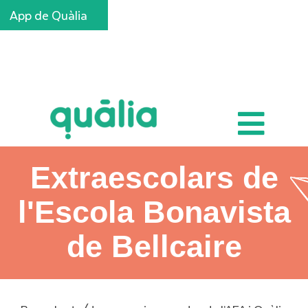
App de Quàlia
Inscripcions
Extraescolars de
l'Escola Bonavista
de Bellcaire