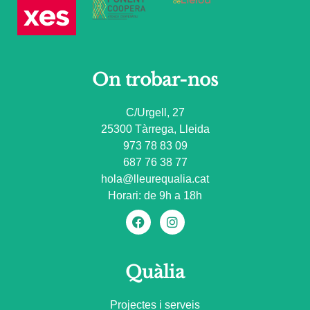
On trobar-nos
C/Urgell, 27
25300 Tàrrega, Lleida
973 78 83 09
687 76 38 77
hola@lleurequalia.cat
Horari: de 9h a 18h
Quàlia
Projectes i serveis