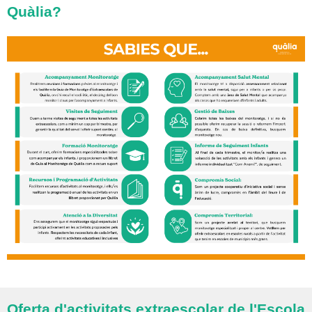
Quàlia?
Oferta d'activitats extraescolar de l'Escola