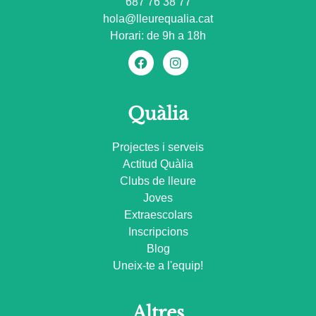
687 76 38 77
hola@lleurequalia.cat
Horari: de 9h a 18h
Quàlia
Projectes i serveis
Actitud Quàlia
Clubs de lleure
Joves
Extraescolars
Inscripcions
Blog
Uneix-te a l'equip!
Altres